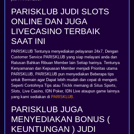
PARISKLUB JUDI SLOTS
ONLINE DAN JUGA
LIVECASINO TERBAIK
SAAT INI
PARISKLUB Tentunya menyediakan pelayanan 24x7, Dengan
Customer Service PARISKLUB yang siap melayani anda dan
Ratusan Bahkan Ribuan Member lain Setiap harinya. Tentunya
Kenyamanan dan Kepuasan Member menjadi Prioritas utama
PARISKLUB, PARISKLUB pun menyediakan Beberapa tips
untuk Bermain agar Dapat lebih mudah dan cepat di mengerti.
Seperti Contohnya Tips atau Trickk memang di Situs Sports,
Slots, Live Casino, IDN Poker, IDN Live ataupun game lainnya
yang kami sediakan di
PARISKLUB
.
PARISKLUB JUGA
MENYEDIAKAN BONUS (
KEUNTUNGAN ) JUDI