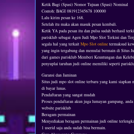
Ketik Bagi (Spasi) Nomor Tujuan (Spasi) Nominal
Contoh: BAGI 081912345678 100000
Lalu kirim pesan ke 168.
Setelah itu maka akan masuk pesan kembali.
Ketik YA pada pesan itu dan pulsa sudah berhasil terk
parisklub sebagai Agen Judi Mpo Slot Terkini dan Ter
segala hal yang terkait
Mpo Slot online
termaksud kewe
yang ingin tergabung dan memulai bermain di Situs J
dari games parisklub Memberi Keuntungan dan Kelebi
penyuplai taruhan judi online memiliki seperti parisklu
Garansi dan Jaminan
Situs judi mpo slot online terbaru yang kami siapka
di bayar lunas.
Pendaftaran yang sangat mudah
Proses pendaftaran akun juga lumayan gampang, anda h
website parisklub
Beragam permainan
Menyediakan beragam permainan judi online terlengka
1 userid saja anda sudah bisa bermain.