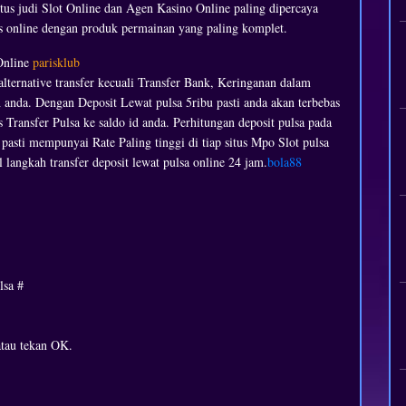
situs judi Slot Online dan Agen Kasino Online paling dipercaya
s online dengan produk permainan yang paling komplet.
Online
parisklub
alternative transfer kecuali Transfer Bank, Keringanan dalam
 anda. Dengan Deposit Lewat pulsa 5ribu pasti anda akan terbebas
 Transfer Pulsa ke saldo id anda. Perhitungan deposit pulsa pada
 pasti mempunyai Rate Paling tinggi di tiap situs Mpo Slot pulsa
l langkah transfer deposit lewat pulsa online 24 jam.
bola88
lsa #
atau tekan OK.