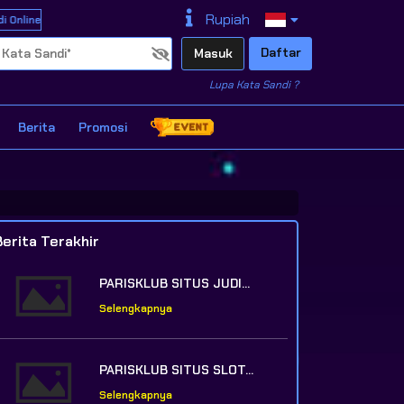
Rupiah
ine Resmi Paling Lengkap dan Paling Gacor 2026 | Minimal Depo Rp20.000 | Mi
Daftar
Masuk
Lupa Kata Sandi ?
Berita
Promosi
Berita Terakhir
PARISKLUB SITUS JUDI...
Selengkapnya
PARISKLUB SITUS SLOT...
Selengkapnya