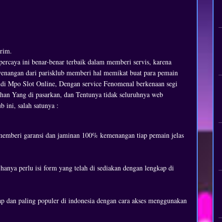
irim.
percaya ini benar-benar terbaik dalam memberi servis, karena
nangan dari parisklub memberi hal memikat buat para pemain
udi Mpo Slot Online, Dengan service Fenomenal berkenaan segi
han Yang di pasarkan, dan Tentunya tidak seluruhnya web
b ini, salah satunya :
n memberi garansi dan jaminan 100% kemenangan tiap pemain jelas
anya perlu isi form yang telah di sediakan dengan lengkap di
p dan paling populer di indonesia dengan cara akses menggunakan