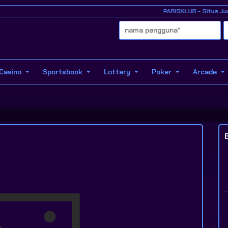
PARISKLUB - Situs Judi Onl
Casino
Sportsbook
Lottery
Poker
Arcade