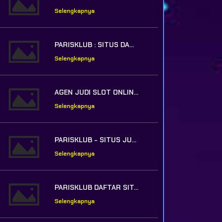
Selengkapnya
PARISKLUB : SITUS DA...
Selengkapnya
AGEN JUDI SLOT ONLIN...
Selengkapnya
PARISKLUB - SITUS JU...
Selengkapnya
PARISKLUB DAFTAR SIT...
Selengkapnya